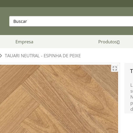
Empresa
Produtos
TAUARI NEUTRAL - ESPINHA DE PEIXE
T
L
s
N
p
d